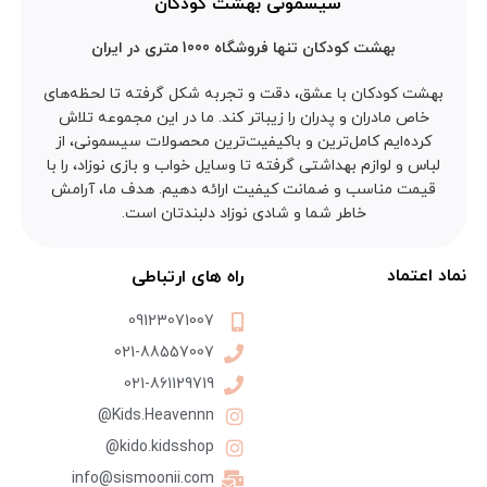
سیسمونی بهشت کودکان
بهشت کودکان تنها فروشگاه 1000 متری در ایران
بهشت کودکان با عشق، دقت و تجربه شکل گرفته تا لحظه‌های
خاص مادران و پدران را زیباتر کند. ما در این مجموعه تلاش
کرده‌ایم کامل‌ترین و باکیفیت‌ترین محصولات سیسمونی، از
لباس و لوازم بهداشتی گرفته تا وسایل خواب و بازی نوزاد، را با
قیمت مناسب و ضمانت کیفیت ارائه دهیم. هدف ما، آرامش
خاطر شما و شادی نوزاد دلبندتان است.
نماد اعتماد
راه های ارتباطی
09123071007
021-88557007
021-861129719
Kids.Heavennn@
kido.kidsshop@
info@sismoonii.com