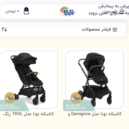
بهشت کودکان تنها فروشگاه 1000 متری در ایران
پرش به پیمایش
0
فهرست
0
تومان
به محتوای اصلی بروید
فیلتر محصولات
کالسکه نونا مدل Demigrow و
کالسکه نونا مدل TRVL رنگ
Mixx Next
هازل وود