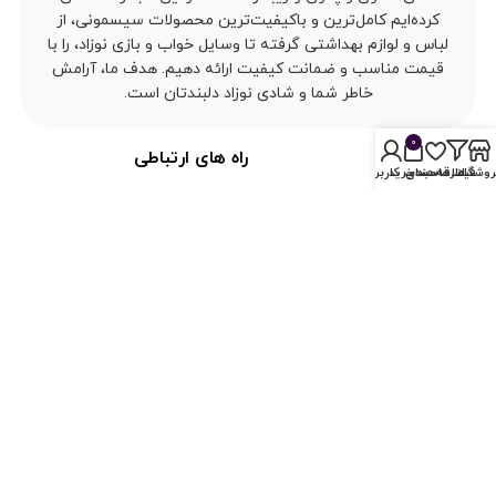
کرده‌ایم کامل‌ترین و باکیفیت‌ترین محصولات سیسمونی، از
لباس و لوازم بهداشتی گرفته تا وسایل خواب و بازی نوزاد، را با
قیمت مناسب و ضمانت کیفیت ارائه دهیم. هدف ما، آرامش
خاطر شما و شادی نوزاد دلبندتان است.
0
نماد اعتماد
راه های ارتباطی
روشگاه
فیلترها
علاقه مندی
سبد خرید
حساب کاربری من
09123071007
021-88557007
021-861129719
Kids.Heavennn@
kido.kidsshop@
info@sismoonii.com
طراحی سایت
و
سئو سایت
توسط آرمان کمپانی می توانید با
خبرگزاری
آرمان نیوز
همراه شوید.