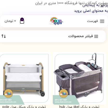
بهشت کودکان تنها فروشگاه 1000 متری در ایران
پرش به پیمایش
به محتوای اصلی بروید
0
فهرست
0
تومان
فیلتر محصولات
تخت و پارک jikel مدل hub
تخت و‌ پارک جیکل مدل pole