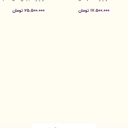
(هاب)
17.500.000
تومان
25.500.000
تومان