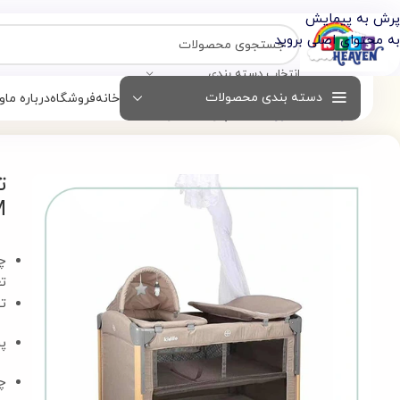
بهشت کودکان تنها فروشگاه 1000 متری در ایران
پرش به پیمایش
به محتوای اصلی بروید
انتخاب دسته بندی
دسته بندی محصولات
خانه
فروشگاه
درباره ما
و
خانه
خرید تخت نوزاد
تخت پارک ۵ کاره نکست مدل T703M
M
ت
تو
پش
چر