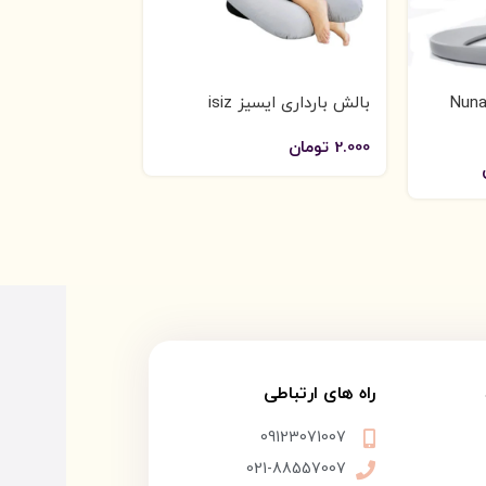
ل Nuna Leaf
بالش بارداری ایسیز isiz
پگ
book)
2.000
تومان
راه های ارتباطی
09123071007
021-88557007