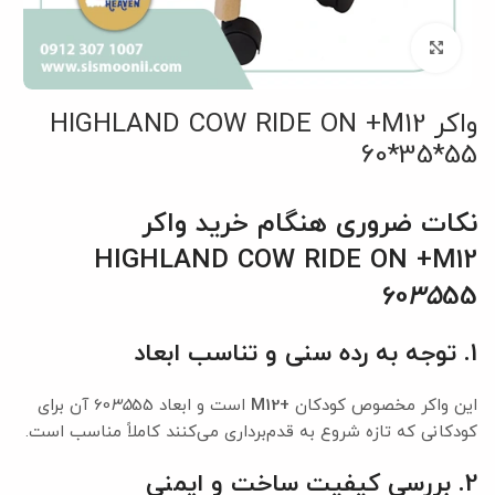
بزرگنمایی تصویر
واکر HIGHLAND COW RIDE ON +M12
60*35*55
نکات ضروری هنگام خرید واکر
HIGHLAND COW RIDE ON +M12
60
35
55
1. توجه به رده سنی و تناسب ابعاد
این واکر مخصوص کودکان
+M12
است و ابعاد 60
35
55 آن برای
کودکانی که تازه شروع به قدم‌برداری می‌کنند کاملاً مناسب است.
2. بررسی کیفیت ساخت و ایمنی